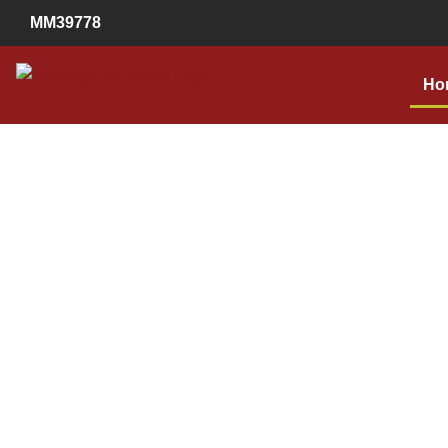
MM39778
Ho